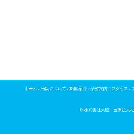
ホーム
/
当院について
/
医師紹介
/
診察案内
/
アクセス
/
© 株式会社天照 医療法人社団玲仁会