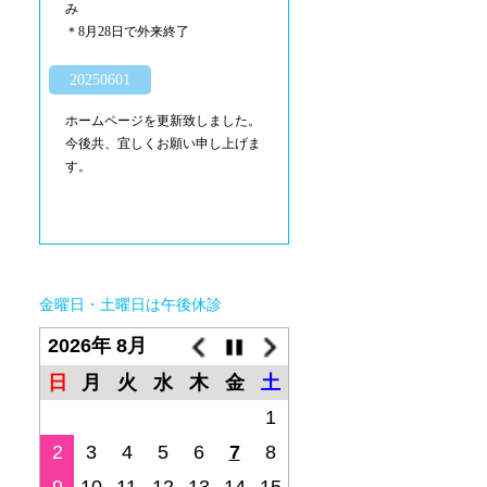
み
＊8月28日で外来終了
20250601
ホームページを更新致しました。
今後共、宜しくお願い申し上げま
す。
金曜日・土曜日は午後休診
2026年 8月
日
月
火
水
木
金
土
1
2
3
4
5
6
7
8